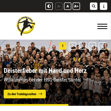
A-
A
A+
Deisterfieber mit Hand und Herz
Willkommen bei der HSG Deister Süntel
Zu den Trainingszeiten