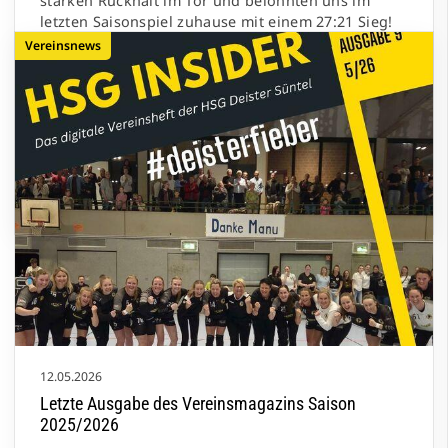
starken Rückhalt im Tor und belohnten uns im
letzten Saisonspiel zuhause mit einem 27:21 Sieg!
Damit beenden wir die Saison auf Platz 4 der
Vereinsnews
Landesliga und sind mächtig stolz auf unsere
Leistung als Aufsteiger!
Im Anschluss wurde es dann emotional, da wir uns
von unserer langjährigen Trainerin Manu
verabschieden mussten. Manu hat uns nicht nur als
12.05.2026
Letzte Ausgabe des Vereinsmagazins Saison
2025/2026