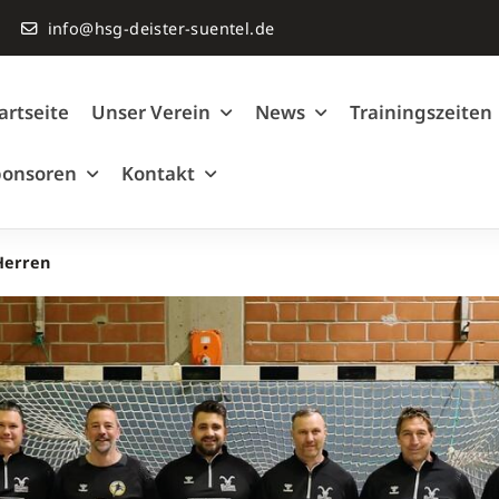
info@hsg-deister-suentel.de
artseite
Unser Verein
News
Trainingszeiten
ponsoren
Kontakt
Herren