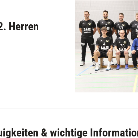
Trainingszeiten
Senioren
Jugend
2. Herren
igkeiten & wichtige Informati