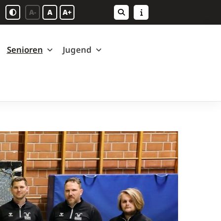
A-
A
A+
Senioren
Jugend