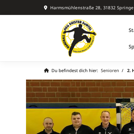
Harmsmühlenstraße 28, 31832 Springe
St
S
Du befindest dich hier:
Senioren
2. 