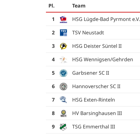
Pl.
Team
1
HSG Lügde-Bad Pyrmont e.V.
2
TSV Neustadt
3
HSG Deister Süntel II
4
HSG Wennigsen/Gehrden
5
Garbsener SC II
6
Hannoverscher SC II
7
HSG Exten-Rinteln
8
HV Barsinghausen III
9
TSG Emmerthal III