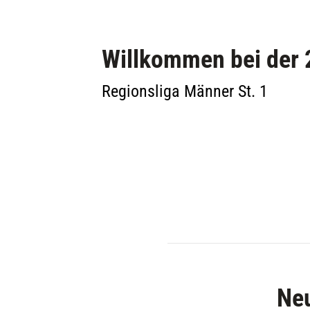
Harmsmühlenstraße 28
31832 Springe
Willkommen bei der 
info@hsg-deister-suentel.de
Regionsliga Männer St. 1
Neu