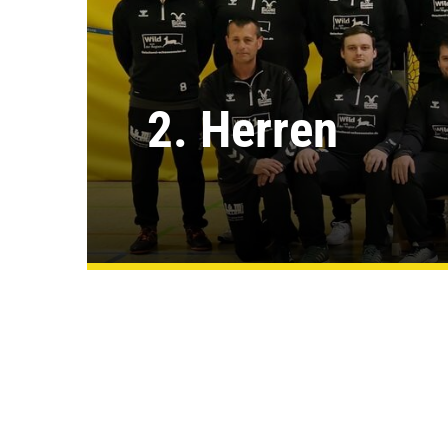
2. Herren
HSG Deister-Süntel