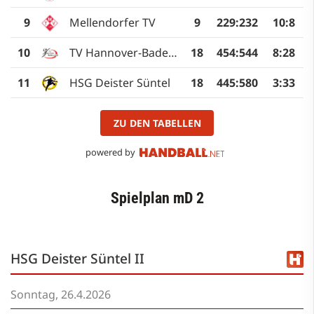
9
Mellendorfer TV
9
229
:
232
10:8
10
TV Hannover-Badenstedt
18
454
:
544
8:28
11
HSG Deister Süntel
18
445
:
580
3:33
ZU DEN TABELLEN
powered by
Spielplan mD 2
HSG Deister Süntel II
Sonntag, 26.4.2026