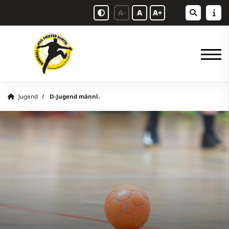
A-
A
A+
Jugend
D-Jugend männl.