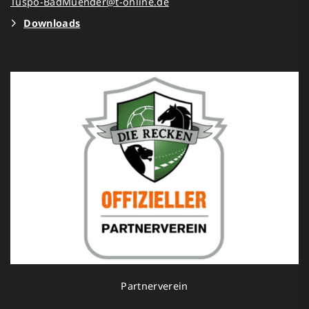
Tuspo-BadMuender@t-online.de
Downloads
Partnerverein