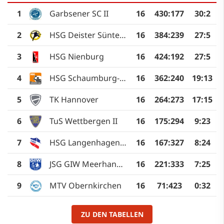
1
Garbsener SC II
16
430
:
177
30:2
2
HSG Deister Süntel II
16
384
:
239
27:5
3
HSG Nienburg
16
424
:
192
27:5
4
HSG Schaumburg-Nord II
16
362
:
240
19:13
5
TK Hannover
16
264
:
273
17:15
6
TuS Wettbergen II
16
175
:
294
9:23
7
HSG Langenhagen II
16
167
:
327
8:24
8
JSG GIW Meerhandball IV
16
221
:
333
7:25
9
MTV Obernkirchen
16
71
:
423
0:32
ZU DEN TABELLEN