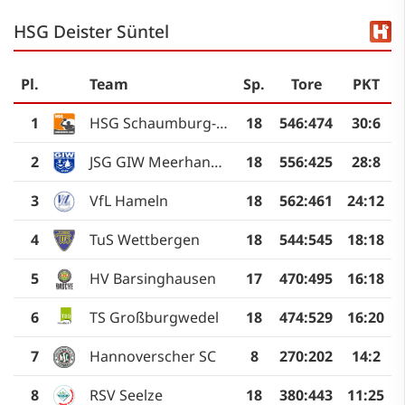
HSG Deister Süntel
Pl.
Team
Sp.
Tore
PKT
1
HSG Schaumburg-Nord
18
546
:
474
30:6
2
JSG GIW Meerhandball II
18
556
:
425
28:8
3
VfL Hameln
18
562
:
461
24:12
4
TuS Wettbergen
18
544
:
545
18:18
5
HV Barsinghausen
17
470
:
495
16:18
6
TS Großburgwedel
18
474
:
529
16:20
7
Hannoverscher SC
8
270
:
202
14:2
8
RSV Seelze
18
380
:
443
11:25