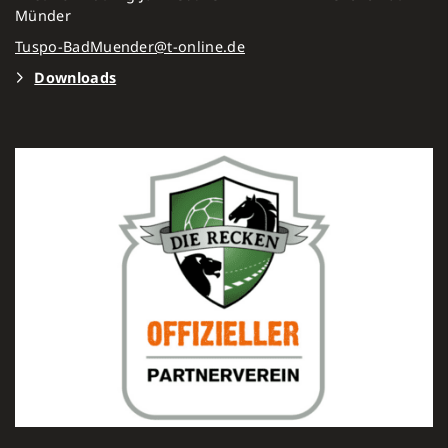
Münder
Tuspo-BadMuender@t-online.de
Downloads