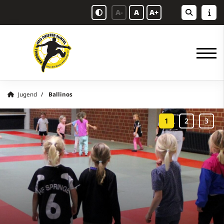
A-
A
A+
Jugend
Ballinos