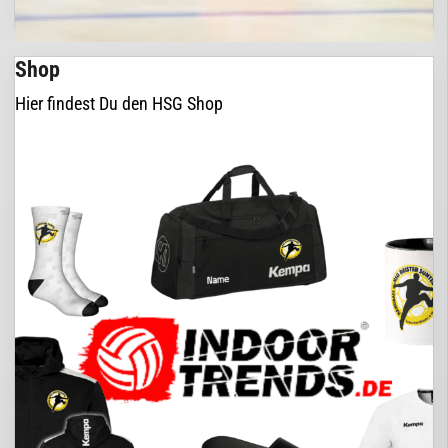
Shop
Hier findest Du den HSG Shop
Finde hier das passende Team für Dich, gefiltert nach Alter
und Wochentagen.
Team finden