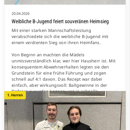
20.04.2026
Weibliche B-Jugend feiert souveränen Heimsieg
Mit einer starken Mannschaftsleistung
verabschiedete sich die weibliche B-Jugend mit
einem verdienten Sieg von ihren Heimfans.
Von Beginn an machten die Mädels
unmissverständlich klar, wer hier Hausherr ist. Mit
konsequentem Abwehrverhalten legten sie den
Grundstein für eine frühe Führung und zogen
schnell auf 4:1 davon. Das Rezept war dabei
einfach, aber wirkungsvoll: Ballgewinne in der
Defensive wurden konsequent in schnelle
1. Herren
Tempogegenstöße umgemünzt – und die Chancen
eiskalt genutzt. So wuchs der Vorsprung
kontinuierlich auf 11:6 an.
Die Gäste aus Börde fanden zu keinem Zeitpunkt
ein Mittel gegen die konzentrierte und engagierte