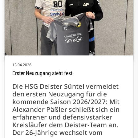
Vorstellung der Gastgeberinnen. Mit strukturierten
Abläufen im Angriff und starkem
Durchsetzungsvermögen im Eins-gegen-eins wurde
der Druck immer weiter erhöht – bis es mit einem
deutlichen 20:7 in die Halbzeitpause ging.
13.04.2026
Erster Neuzugang steht fest
Die HSG Deister Süntel vermeldet
den ersten Neuzugang für die
kommende Saison 2026/2027: Mit
Alexander Päßler schließt sich ein
erfahrener und defensivstarker
Kreisläufer dem Deister-Team an.
Der 26‑Jährige wechselt vom