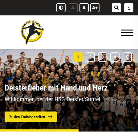
A-
A
A+
Deisterfieber mit Hand und Herz
Willkommen bei der HSG Deister Süntel
Zu den Trainingszeiten